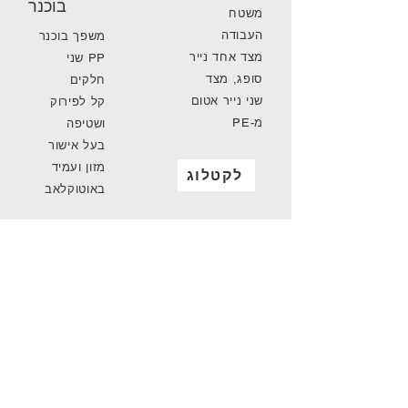
בוכנר
משטח
העבודה
משפך בוכנר
מצד אחד נייר
PP שני
סופג, מצד
חלקים
שני נייר אטום
קל לפירוק
מ-PE
ושטיפה
בעל אישור
מזון ועמיד
לקטלוג
באוטוקלאב
לקטלוג