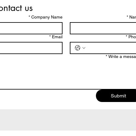
ntact us
*
Company Name
*
Na
*
Email
*
Pho
*
Write a mess
Submit