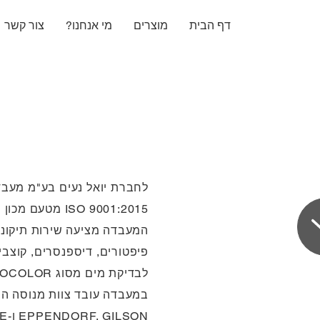
דף הבית
מוצרים
מי אנחנו?
צור קשר
לחברת יואל נעים בע"מ מעבד
ISO 9001:2015 מטעם מכון התקנים הישראלי.
פיפטורים, דיספנסרים, קוצבי 
לבדיקת מים מסוג NANOCOLOR של חברת MACHEREY-NAGEL הגרמנית.
במעבדה עובד צוות מנוסה המו
EPPENDORF, GILSON ו-FINNPIPETTE.